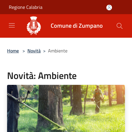
Salta al contenuto principale
Regione Calabria
Comune di Zumpano
Home
>
Novità
>
Ambiente
Novità: Ambiente