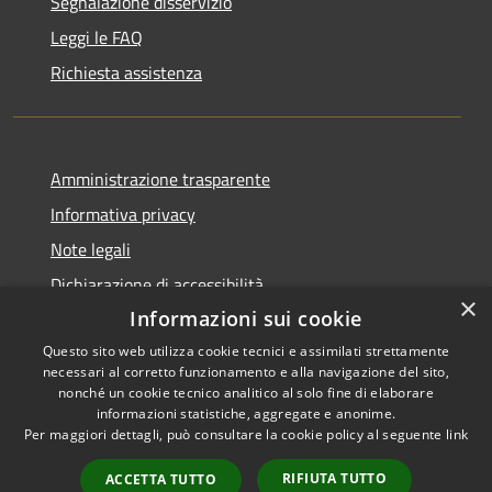
Segnalazione disservizio
Leggi le FAQ
Richiesta assistenza
Amministrazione trasparente
Informativa privacy
Note legali
Dichiarazione di accessibilità
×
Informazioni sui cookie
Questo sito web utilizza cookie tecnici e assimilati strettamente
necessari al corretto funzionamento e alla navigazione del sito,
RSS
Copyright © 2026 • Comune di
nonché un cookie tecnico analitico al solo fine di elaborare
informazioni statistiche, aggregate e anonime.
Accessibilità
Zumpano • Powered by
Per maggiori dettagli, può consultare la cookie policy al seguente
link
Privacy
Municipium
Accesso
•
Cookie
redazione
RIFIUTA TUTTO
ACCETTA TUTTO