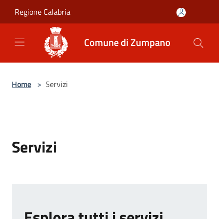
Salta al contenuto principale
Regione Calabria
Comune di Zumpano
Home
>
Servizi
Servizi
Esplora tutti i servizi