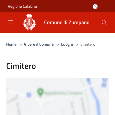
Salta al contenuto principale
Regione Calabria
Comune di Zumpano
Home
>
Vivere il Comune
>
Luoghi
>
Cimitero
Cimitero