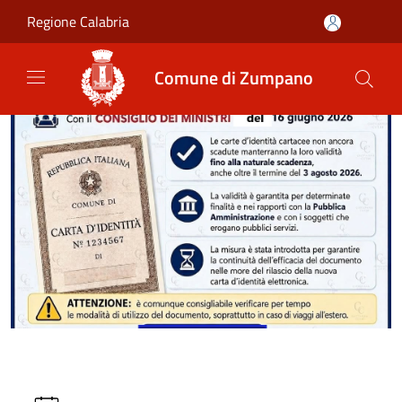
Salta al contenuto principale
Regione Calabria
Comune di Zumpano