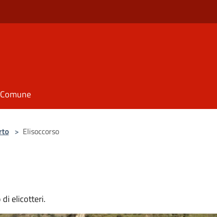
il Comune
rto
>
Elisoccorso
di elicotteri.