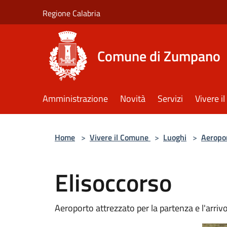
Salta al contenuto principale
Regione Calabria
Comune di Zumpano
Amministrazione
Novità
Servizi
Vivere 
Home
>
Vivere il Comune
>
Luoghi
>
Aeropo
Elisoccorso
Aeroporto attrezzato per la partenza e l'arrivo 