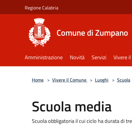
Salta al contenuto principale
Regione Calabria
Comune di Zumpano
Amministrazione
Novità
Servizi
Vivere 
Home
>
Vivere il Comune
>
Luoghi
>
Scuola
Scuola media
Scuola obbligatoria il cui ciclo ha durata di tre