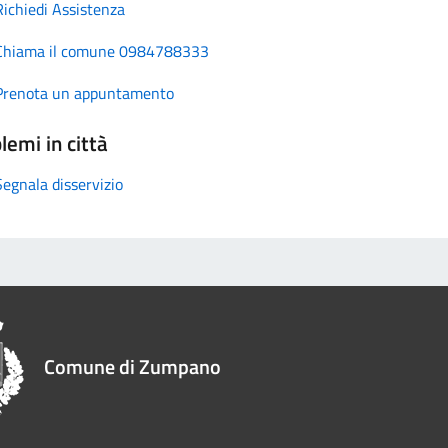
Richiedi Assistenza
Chiama il comune 0984788333
Prenota un appuntamento
lemi in città
Segnala disservizio
Comune di Zumpano