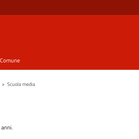
il Comune
>
Scuola media
 anni.