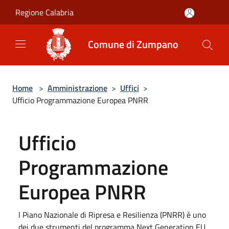
Salta al contenuto principale
Regione Calabria
Comune di Zumpano
Home
>
Amministrazione
>
Uffici
>
Ufficio Programmazione Europea PNRR
Ufficio
Programmazione
Europea PNRR
l Piano Nazionale di Ripresa e Resilienza (PNRR) è uno
dei due strumenti del programma Next Generation EU,