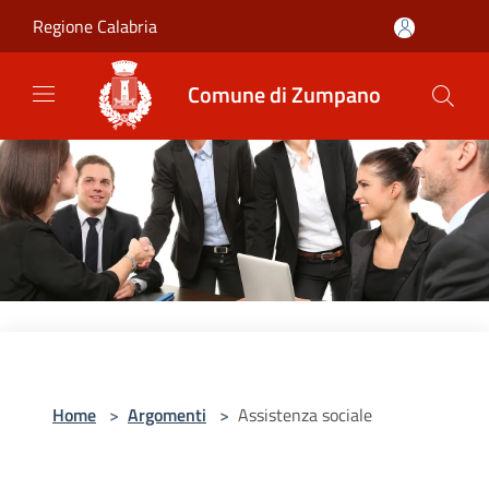
Salta al contenuto principale
Regione Calabria
Comune di Zumpano
Home
>
Argomenti
>
Assistenza sociale