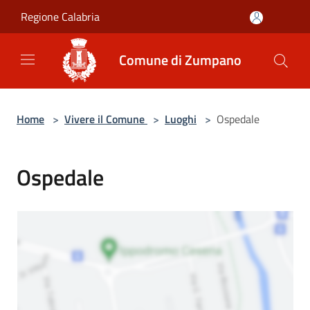
Salta al contenuto principale
Regione Calabria
Comune di Zumpano
Home
>
Vivere il Comune
>
Luoghi
>
Ospedale
Ospedale