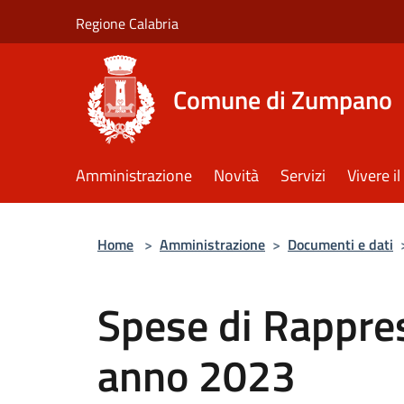
Salta al contenuto principale
Regione Calabria
Comune di Zumpano
Amministrazione
Novità
Servizi
Vivere 
Home
>
Amministrazione
>
Documenti e dati
Spese di Rappre
anno 2023