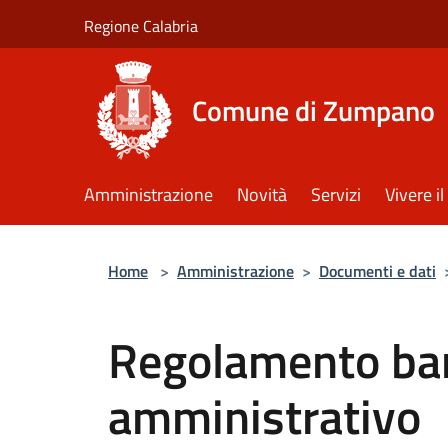
Salta al contenuto principale
Regione Calabria
Comune di Zumpano
Amministrazione
Novità
Servizi
Vivere 
Home
>
Amministrazione
>
Documenti e dati
Regolamento ba
amministrativo