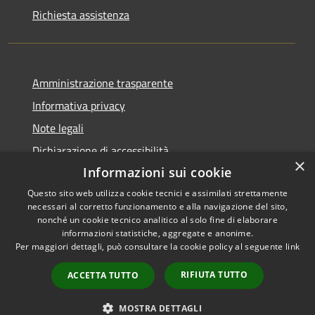
Richiesta assistenza
Amministrazione trasparente
Informativa privacy
Note legali
Dichiarazione di accessibilità
×
Informazioni sui cookie
Questo sito web utilizza cookie tecnici e assimilati strettamente
necessari al corretto funzionamento e alla navigazione del sito,
RSS
Copyright © 2026 • Comune di
nonché un cookie tecnico analitico al solo fine di elaborare
informazioni statistiche, aggregate e anonime.
Accessibilità
Zumpano • Powered by
Per maggiori dettagli, può consultare la cookie policy al seguente
link
Privacy
Municipium
Accesso
•
Cookie
redazione
RIFIUTA TUTTO
ACCETTA TUTTO
Mappa del sito
Obiettivi di accessibilità
MOSTRA DETTAGLI