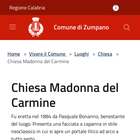
Salta al contenuto principale
Regione Calabria
Comune di Zumpano
Home
>
Vivere il Comune
>
Luoghi
>
Chiesa
>
Chiesa Madonna del Carmine
Chiesa Madonna del
Carmine
Fu eretta nel 1884 da Pasquale Bonanno, benestante
del luogo. Presenta una facciata a capanna in stile
neoclassico in cui si apre un portale litico ad arco a
tutto sesto.