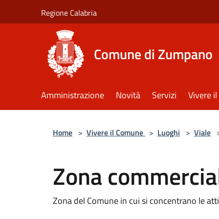
Salta al contenuto principale
Regione Calabria
Comune di Zumpano
Amministrazione
Novità
Servizi
Vivere 
Home
>
Vivere il Comune
>
Luoghi
>
Viale
Zona commercia
Zona del Comune in cui si concentrano le atti