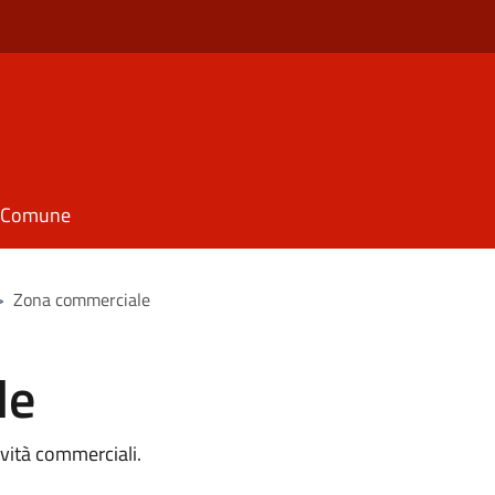
il Comune
>
Zona commerciale
le
vità commerciali.