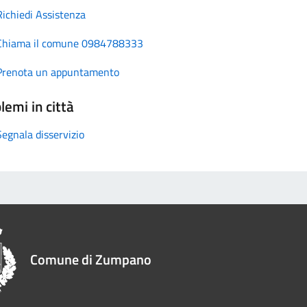
Richiedi Assistenza
Chiama il comune 0984788333
Prenota un appuntamento
lemi in città
Segnala disservizio
Comune di Zumpano