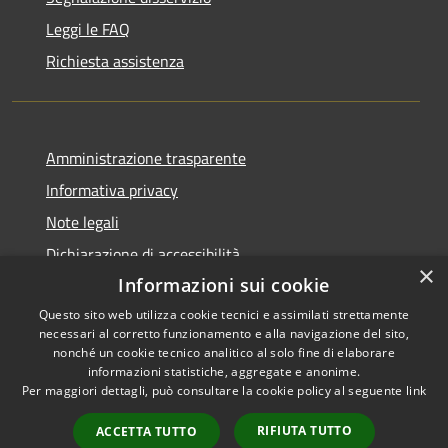
Leggi le FAQ
Richiesta assistenza
Amministrazione trasparente
Informativa privacy
Note legali
Dichiarazione di accessibilità
×
Informazioni sui cookie
Questo sito web utilizza cookie tecnici e assimilati strettamente
necessari al corretto funzionamento e alla navigazione del sito,
RSS
Copyright © 2026 • Comune di
nonché un cookie tecnico analitico al solo fine di elaborare
informazioni statistiche, aggregate e anonime.
Accessibilità
Zumpano • Powered by
Per maggiori dettagli, può consultare la cookie policy al seguente
link
Privacy
Municipium
Accesso
•
Cookie
redazione
RIFIUTA TUTTO
ACCETTA TUTTO