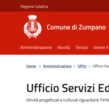
Salta al contenuto principale
Regione Calabria
Comune di Zumpano
Amministrazione
Novità
Servizi
Vivere 
Home
>
Amministrazione
>
Uffici
>
Ufficio Se
Ufficio Servizi E
Atività progettuali e culturali riguardanti l'Inf