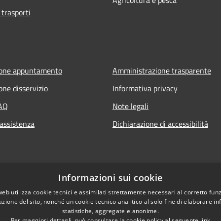
 trasporti
ione appuntamento
Amministrazione trasparente
one disservizio
Informativa privacy
FAQ
Note legali
 assistenza
Dichiarazione di accessibilità
Informazioni sui cookie
web utilizza cookie tecnici e assimilati strettamente necessari al corretto fu
azione del sito, nonché un cookie tecnico analitico al solo fine di elaborare i
statistiche, aggregate e anonime.
Per maggiori dettagli, può consultare la cookie policy al seguente
link