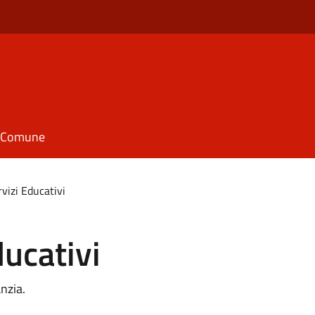
il Comune
rvizi Educativi
ducativi
anzia.