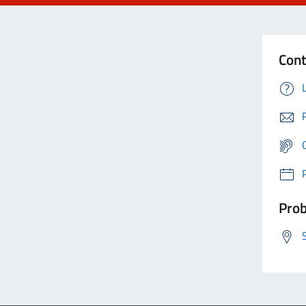
Cont
Prob