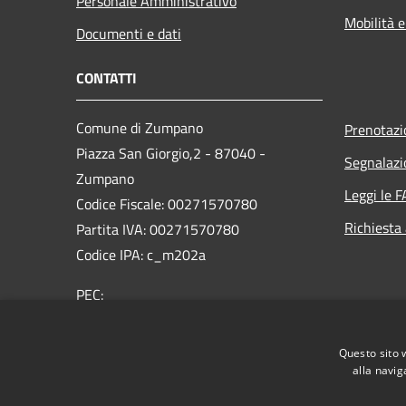
Personale Amministrativo
Mobilità e
Documenti e dati
CONTATTI
Comune di Zumpano
Prenotaz
Piazza San Giorgio,2 - 87040 -
Segnalazi
Zumpano
Leggi le 
Codice Fiscale: 00271570780
Richiesta
Partita IVA: 00271570780
Codice IPA: c_m202a
PEC:
protocollo.comune.zumpano@asmepec.it
Centralino Unico: 0984788333/4
Questo sito 
alla navig