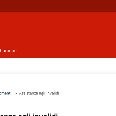
il Comune
omenti
>
Assistenza agli invalidi