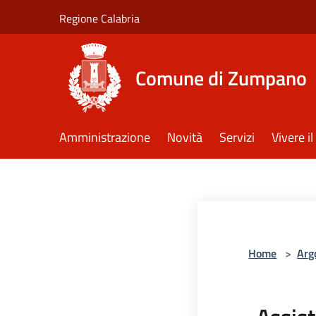
Salta al contenuto principale
Regione Calabria
Comune di Zumpano
Amministrazione
Novità
Servizi
Vivere 
Home
>
Arg