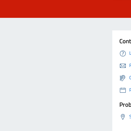
Cont
Prob