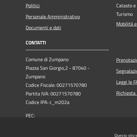
Politici
Catasto e
Turismo
Personale Amministrativo
Mobilità e
Documenti e dati
CONTATTI
Comune di Zumpano
Prenotaz
Piazza San Giorgio,2 - 87040 -
Segnalazi
Zumpano
Leggi le 
Codice Fiscale: 00271570780
Richiesta
Partita IVA: 00271570780
Codice IPA: c_m202a
PEC:
protocollo.comune.zumpano@asmepec.it
Centralino Unico: 0984788333/4
Questo sito 