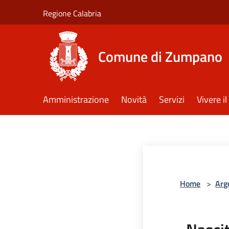
Salta al contenuto principale
Regione Calabria
Comune di Zumpano
Amministrazione
Novità
Servizi
Vivere 
Home
>
Arg