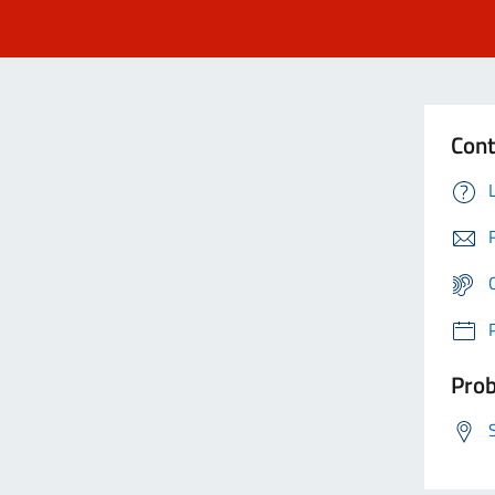
Cont
Prob