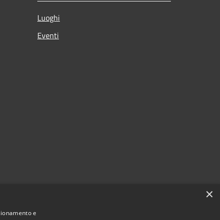
Luoghi
Eventi
×
nzionamento e