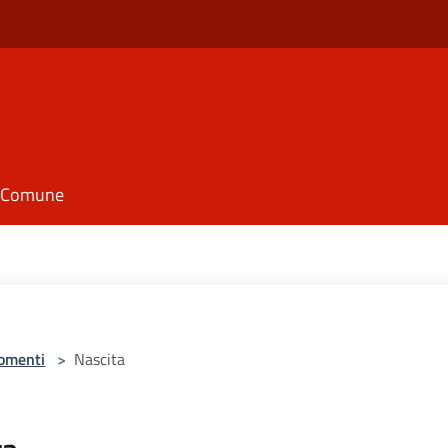
il Comune
omenti
>
Nascita