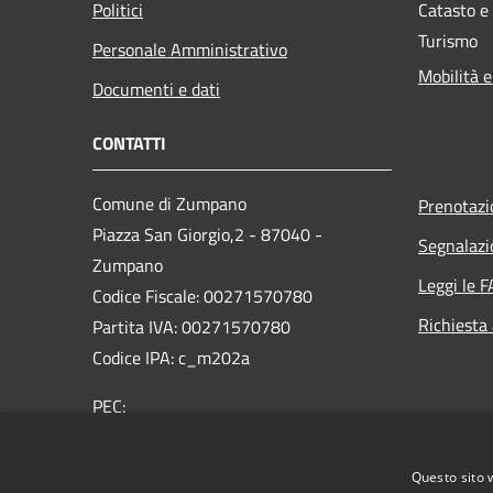
Politici
Catasto e
Turismo
Personale Amministrativo
Mobilità e
Documenti e dati
CONTATTI
Comune di Zumpano
Prenotaz
Piazza San Giorgio,2 - 87040 -
Segnalazi
Zumpano
Leggi le 
Codice Fiscale: 00271570780
Richiesta
Partita IVA: 00271570780
Codice IPA: c_m202a
PEC:
protocollo.comune.zumpano@asmepec.it
Centralino Unico: 0984788333/4
Questo sito 