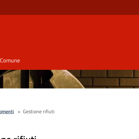
il Comune
omenti
>
Gestione rifiuti