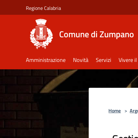
Salta al contenuto principale
Regione Calabria
Comune di Zumpano
Amministrazione
Novità
Servizi
Vivere 
Home
>
Arg