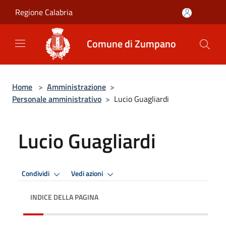
Salta al contenuto principale
Regione Calabria
Comune di Zumpano
Home
>
Amministrazione
>
Personale amministrativo
>
Lucio Guagliardi
Lucio Guagliardi
Condividi
Vedi azioni
INDICE DELLA PAGINA