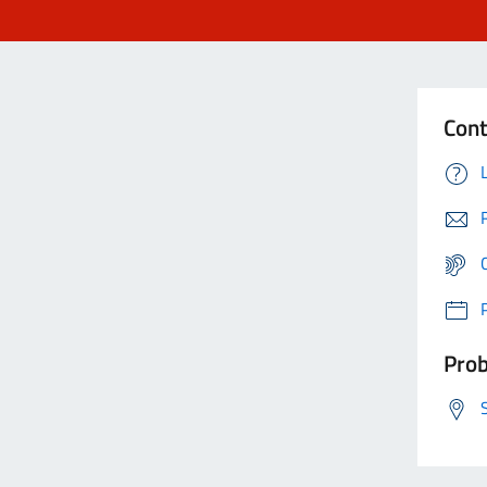
Cont
Prob