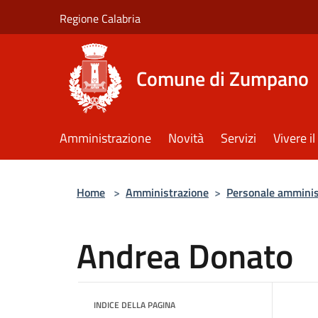
Salta al contenuto principale
Regione Calabria
Comune di Zumpano
Amministrazione
Novità
Servizi
Vivere 
Home
>
Amministrazione
>
Personale amminis
Andrea Donato
INDICE DELLA PAGINA