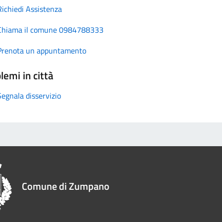
Richiedi Assistenza
Chiama il comune 0984788333
Prenota un appuntamento
lemi in città
Segnala disservizio
Comune di Zumpano