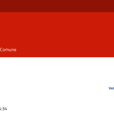
il Comune
Ved
6:34