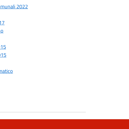
comunali 2022
017
no
015
015
matico