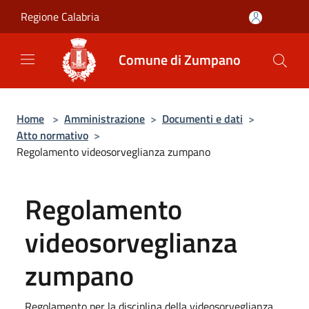
Salta al contenuto principale
Regione Calabria
Comune di Zumpano
Home
>
Amministrazione
>
Documenti e dati
>
Atto normativo
>
Regolamento videosorveglianza zumpano
Regolamento
videosorveglianza
zumpano
Regolamento per la disciplina della videosorveglianza