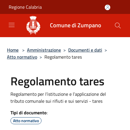
Salta al contenuto principale
Regione Calabria
Comune di Zumpano
Home
>
Amministrazione
>
Documenti e dati
>
Atto normativo
>
Regolamento tares
Regolamento tares
Regolamento per l’istituzione e l’applicazione del
tributo comunale sui rifiuti e sui servizi - tares
Tipi di documento
:
Atto normativo