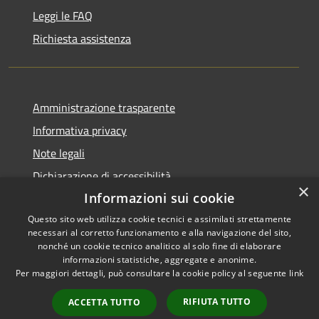
Leggi le FAQ
Richiesta assistenza
Amministrazione trasparente
Informativa privacy
Note legali
Dichiarazione di accessibilità
×
Informazioni sui cookie
Questo sito web utilizza cookie tecnici e assimilati strettamente
necessari al corretto funzionamento e alla navigazione del sito,
RSS
Copyright © 2026 • Comune di
nonché un cookie tecnico analitico al solo fine di elaborare
informazioni statistiche, aggregate e anonime.
Accessibilità
Zumpano • Powered by
Per maggiori dettagli, può consultare la cookie policy al seguente
link
Privacy
Municipium
Accesso
•
Cookie
redazione
RIFIUTA TUTTO
ACCETTA TUTTO
Mappa del sito