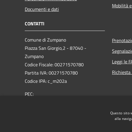
Mobilità e
Documenti e dati
CONTATTI
Comune di Zumpano
Prenotaz
Piazza San Giorgio,2 - 87040 -
Segnalazi
Zumpano
Leggi le 
Codice Fiscale: 00271570780
Richiesta
Partita IVA: 00271570780
Codice IPA: c_m202a
PEC:
protocollo.comune.zumpano@asmepec.it
Centralino Unico: 0984788333/4
Questo sito 
alla navig